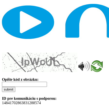
Opíšte kód z obrázku:
submit
ID pre komunikáciu s podporou:
14841702863831288574