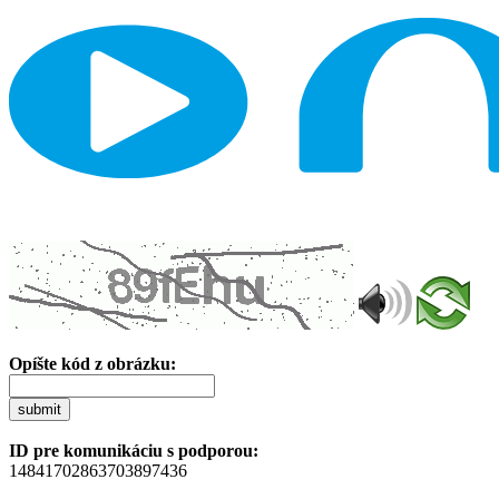
Opíšte kód z obrázku:
submit
ID pre komunikáciu s podporou:
14841702863703897436