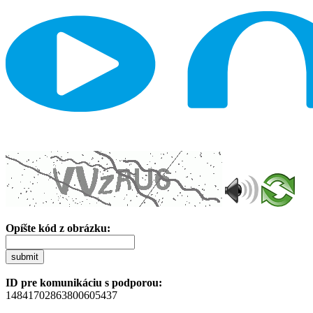
Opíšte kód z obrázku:
submit
ID pre komunikáciu s podporou:
14841702863800605437