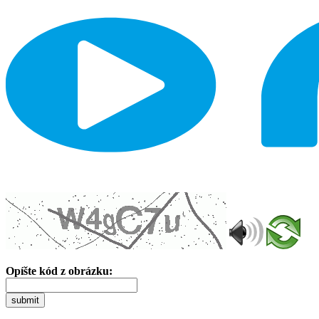
Opíšte kód z obrázku:
submit