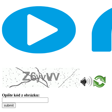
Opíšte kód z obrázku:
submit