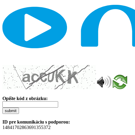
Opíšte kód z obrázku:
submit
ID pre komunikáciu s podporou:
14841702863691355372