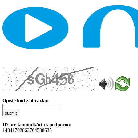
Opíšte kód z obrázku:
submit
ID pre komunikáciu s podporou:
14841702863764588635