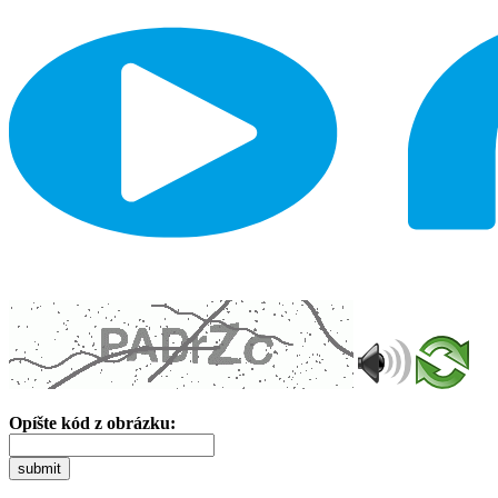
Opíšte kód z obrázku:
submit