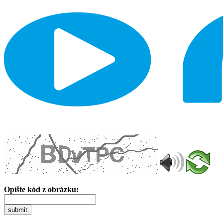
Opíšte kód z obrázku:
submit