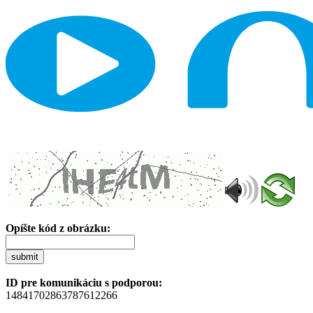
Opíšte kód z obrázku:
submit
ID pre komunikáciu s podporou:
14841702863787612266