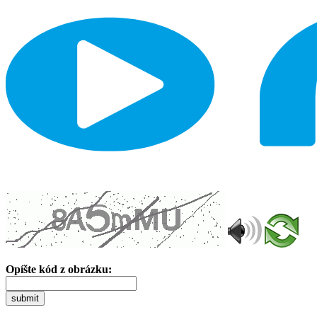
Opíšte kód z obrázku:
submit