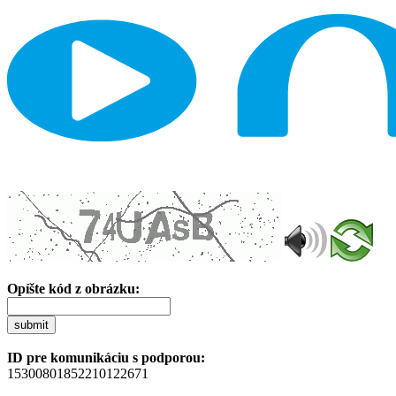
Opíšte kód z obrázku:
submit
ID pre komunikáciu s podporou:
15300801852210122671