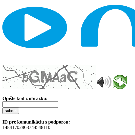
Opíšte kód z obrázku:
submit
ID pre komunikáciu s podporou:
14841702863744548110