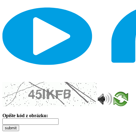
Opíšte kód z obrázku:
submit