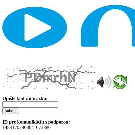
Opíšte kód z obrázku:
submit
ID pre komunikáciu s podporou:
14841702863641073886