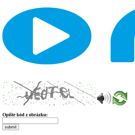
Opíšte kód z obrázku:
submit