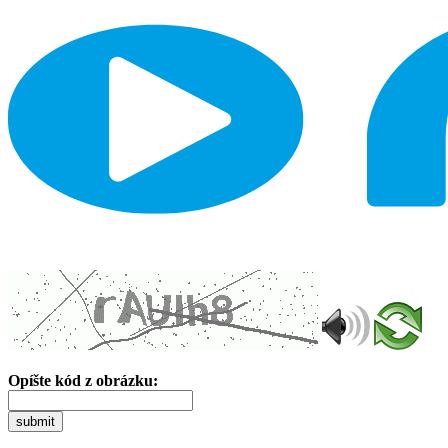
Opíšte kód z obrázku:
submit