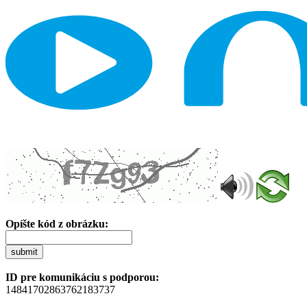
Opíšte kód z obrázku:
submit
ID pre komunikáciu s podporou:
14841702863762183737