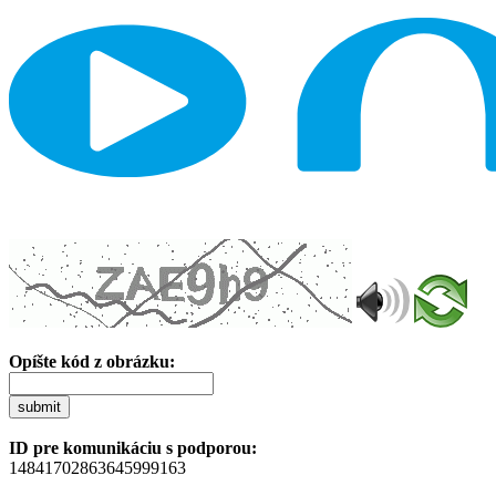
Opíšte kód z obrázku:
submit
ID pre komunikáciu s podporou:
14841702863645999163