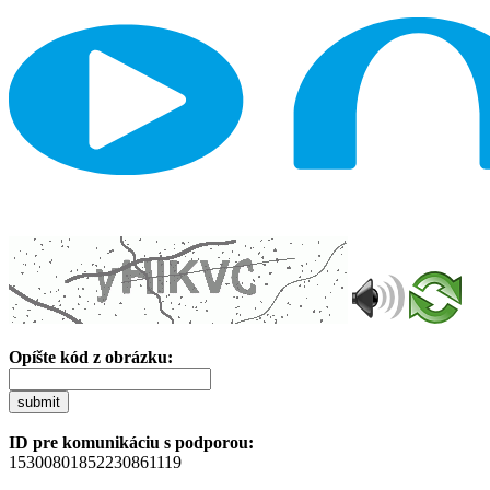
Opíšte kód z obrázku:
submit
ID pre komunikáciu s podporou:
15300801852230861119