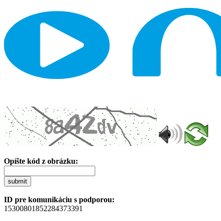
Opíšte kód z obrázku:
submit
ID pre komunikáciu s podporou:
15300801852284373391