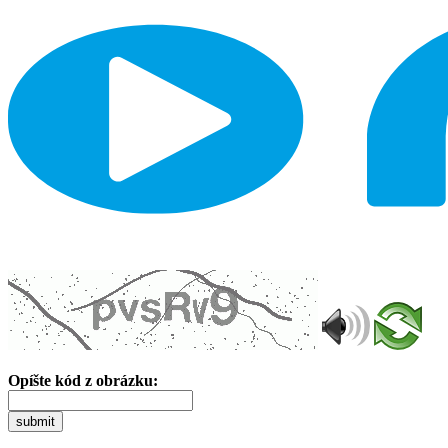
Opíšte kód z obrázku:
submit