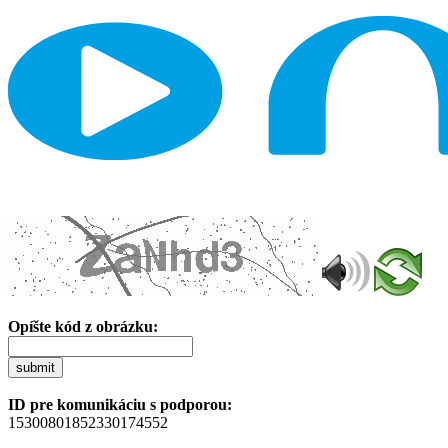
Opíšte kód z obrázku:
submit
ID pre komunikáciu s podporou:
15300801852330174552