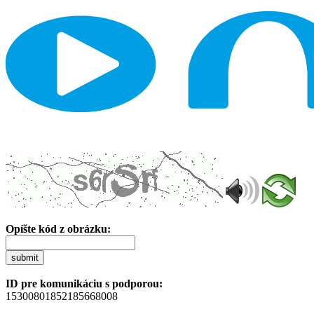
Opíšte kód z obrázku:
submit
ID pre komunikáciu s podporou:
15300801852185668008