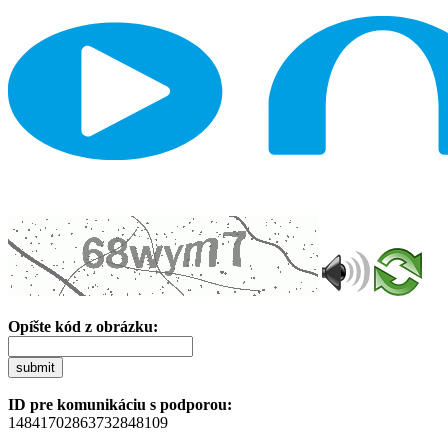
Opíšte kód z obrázku:
submit
ID pre komunikáciu s podporou:
14841702863732848109