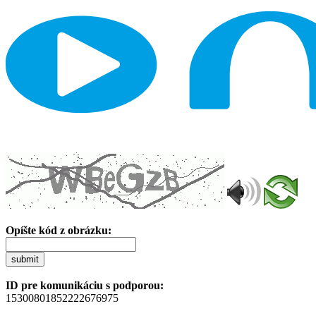
Opíšte kód z obrázku:
submit
ID pre komunikáciu s podporou:
15300801852222676975