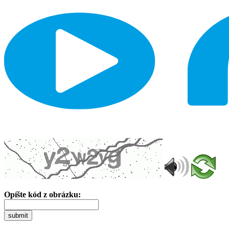
Opíšte kód z obrázku:
submit