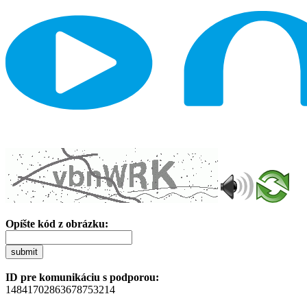
Opíšte kód z obrázku:
submit
ID pre komunikáciu s podporou:
14841702863678753214