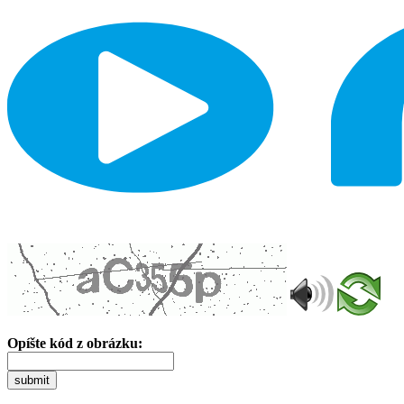
Opíšte kód z obrázku:
submit