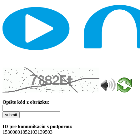
Opíšte kód z obrázku:
submit
ID pre komunikáciu s podporou:
15300801852103139503