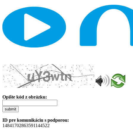
Opíšte kód z obrázku:
submit
ID pre komunikáciu s podporou:
14841702863591144522