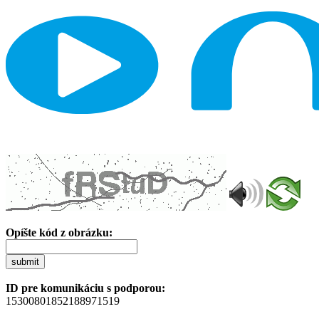
Opíšte kód z obrázku:
submit
ID pre komunikáciu s podporou:
15300801852188971519