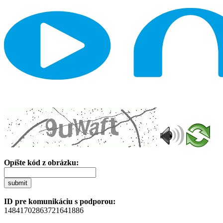
Opíšte kód z obrázku:
submit
ID pre komunikáciu s podporou:
14841702863721641886