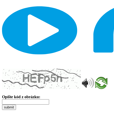
Opíšte kód z obrázku:
submit