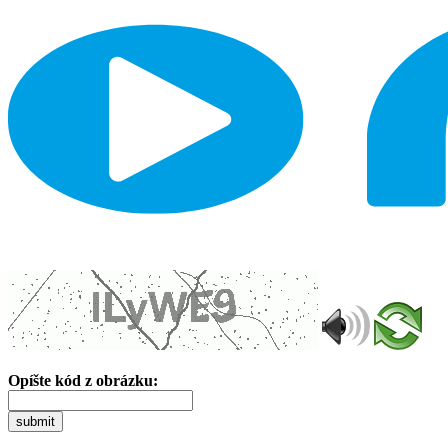
Opíšte kód z obrázku:
submit