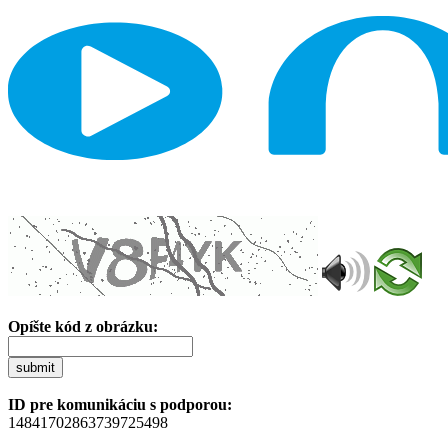
Opíšte kód z obrázku:
submit
ID pre komunikáciu s podporou:
14841702863739725498