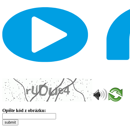
Opíšte kód z obrázku:
submit