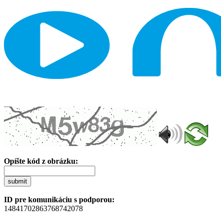
Opíšte kód z obrázku:
submit
ID pre komunikáciu s podporou:
14841702863768742078