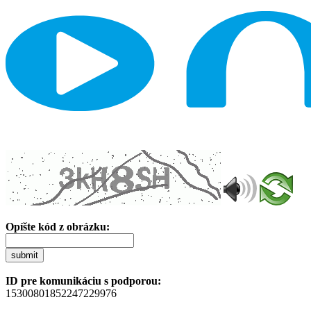
Opíšte kód z obrázku:
submit
ID pre komunikáciu s podporou:
15300801852247229976