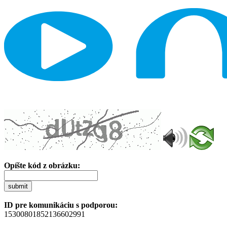
Opíšte kód z obrázku:
submit
ID pre komunikáciu s podporou:
15300801852136602991