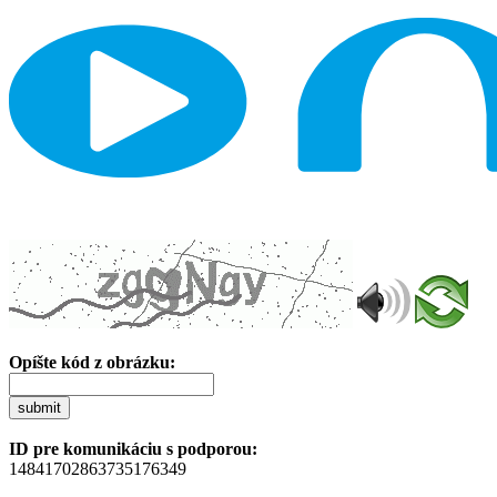
Opíšte kód z obrázku:
submit
ID pre komunikáciu s podporou:
14841702863735176349