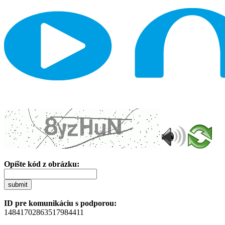
Opíšte kód z obrázku:
submit
ID pre komunikáciu s podporou:
14841702863517984411