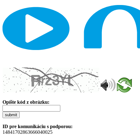
Opíšte kód z obrázku:
submit
ID pre komunikáciu s podporou:
14841702863666040025