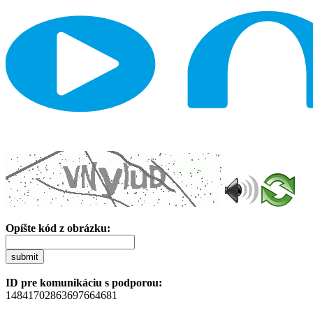
Opíšte kód z obrázku:
submit
ID pre komunikáciu s podporou:
14841702863697664681