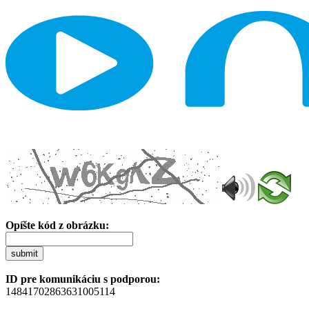
Opíšte kód z obrázku:
submit
ID pre komunikáciu s podporou:
14841702863631005114