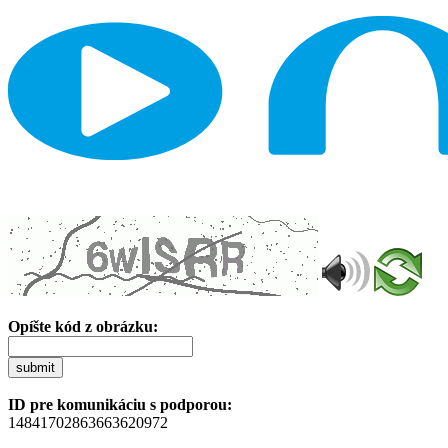
Opíšte kód z obrázku:
submit
ID pre komunikáciu s podporou:
14841702863663620972