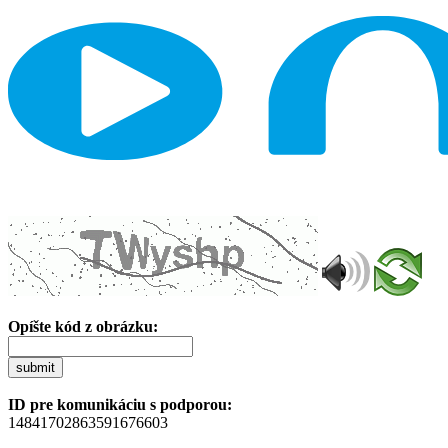
Opíšte kód z obrázku:
submit
ID pre komunikáciu s podporou:
14841702863591676603