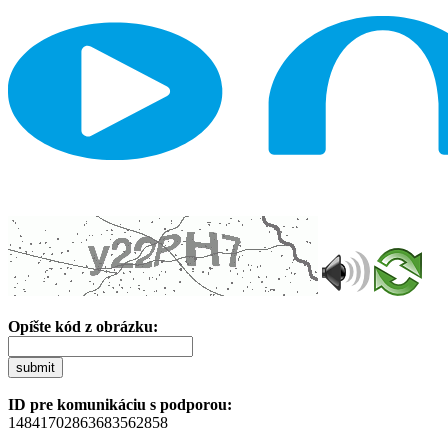
Opíšte kód z obrázku:
submit
ID pre komunikáciu s podporou:
14841702863683562858