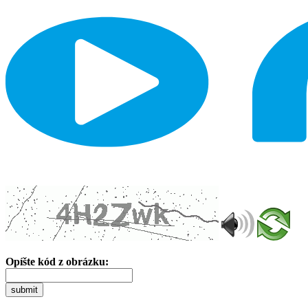
Opíšte kód z obrázku:
submit