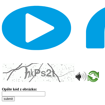
Opíšte kód z obrázku:
submit